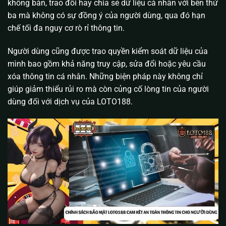
không bán, trao đổi hay chia sẻ dữ liệu cá nhân với bên thứ
ba mà không có sự đồng ý của người dùng, qua đó hạn
chế tối đa nguy cơ rò rỉ thông tin.
Người dùng cũng được trao quyền kiểm soát dữ liệu của
mình bao gồm khả năng truy cập, sửa đổi hoặc yêu cầu
xóa thông tin cá nhân. Những biện pháp này không chỉ
giúp giảm thiểu rủi ro mà còn củng cố lòng tin của người
dùng đối với dịch vụ của LOTO188.