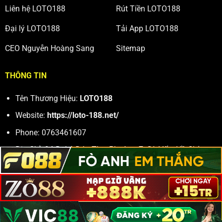
Liên hệ LOTO188
Rút Tiền LOTO188
Đại lý LOTO188
Tải App LOTO188
CEO Nguyễn Hoàng Sang
Sitemap
THÔNG TIN
Tên Thương Hiệu:
LOTO188
Website:
https://loto-188.net/
Phone: 0763461607
Địa Chỉ: 94 Đ. Lê Đức Thọ, Phường 7, Gò Vấp, Hồ Chí
Minh, Vietnam
Hastags: #LOTO188 #nhacaiLOTO188 #LOTO188casino
#taiappLOTO188 #linkLOTO188 #trangchuLOTO188