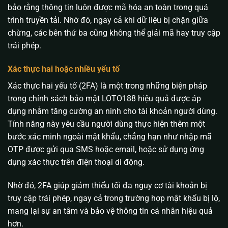
bảo rằng thông tin luôn được mã hóa an toàn trong quá
trình truyền tải. Nhờ đó, ngay cả khi dữ liệu bị chặn giữa
chừng, các bên thứ ba cũng không thể giải mã hay truy cập
trái phép.
Xác thực hai hoặc nhiều yếu tố
Xác thực hai yếu tố (2FA) là một trong những biện pháp
trong chính sách bảo mật LOTO188 hiệu quả được áp
dụng nhằm tăng cường an ninh cho tài khoản người dùng.
Tính năng này yêu cầu người dùng thực hiện thêm một
bước xác minh ngoài mật khẩu, chẳng hạn như nhập mã
OTP được gửi qua SMS hoặc email, hoặc sử dụng ứng
dụng xác thực trên điện thoại di động.
Nhờ đó, 2FA giúp giảm thiểu tối đa nguy cơ tài khoản bị
truy cập trái phép, ngay cả trong trường hợp mật khẩu bị lộ,
mang lại sự an tâm và bảo vệ thông tin cá nhân hiệu quả
hơn.