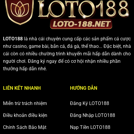
LOTO188
là nhà cái chuyên cung cấp các sản phẩm cá cược
như casino, game bài, bắn cá, đá gà, thể thao... Đặc biệt, nhà
cái còn có nhiều chường trình khuyến mãi hấp dẫn dành cho
người chơi. Đăng ký ngay để có cơ hội nhận nhiều phần
thưởng hấp dẫn nhé.
LIÊN KẾT NHANH
HƯỚNG DẪN
Miễn trừ trách nhiệm
Đăng Ký LOTO188
Điều khoản điều kiện
Đăng Nhập LOTO188
Chính Sách Bảo Mật
Nạp Tiền LOTO188