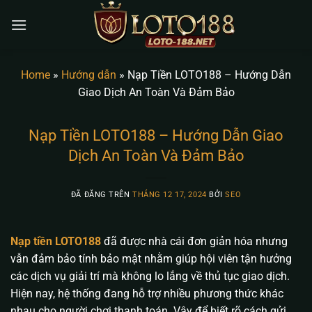
Chuyển
đến
nội
dung
Home
»
Hướng dẫn
»
Nạp Tiền LOTO188 – Hướng Dẫn
Giao Dịch An Toàn Và Đảm Bảo
Nạp Tiền LOTO188 – Hướng Dẫn Giao
Dịch An Toàn Và Đảm Bảo
ĐÃ ĐĂNG TRÊN
THÁNG 12 17, 2024
BỞI
SEO
Nạp tiền LOTO188
đã được nhà cái đơn giản hóa nhưng
vẫn đảm bảo tính bảo mật nhằm giúp hội viên tận hưởng
các dịch vụ giải trí mà không lo lắng về thủ tục giao dịch.
Hiện nay, hệ thống đang hỗ trợ nhiều phương thức khác
nhau cho người chơi thanh toán. Vậy để biết rõ cách gửi