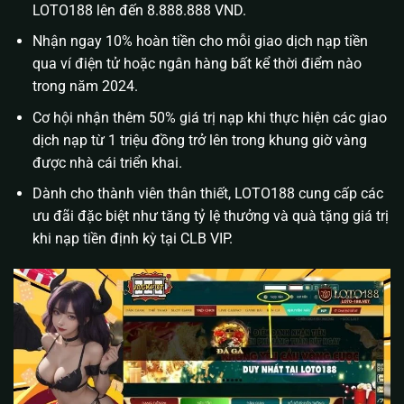
LOTO188 lên đến 8.888.888 VND.
Nhận ngay 10% hoàn tiền cho mỗi giao dịch nạp tiền
qua ví điện tử hoặc ngân hàng bất kể thời điểm nào
trong năm 2024.
Cơ hội nhận thêm 50% giá trị nạp khi thực hiện các giao
dịch nạp từ 1 triệu đồng trở lên trong khung giờ vàng
được nhà cái triển khai.
Dành cho thành viên thân thiết, LOTO188 cung cấp các
ưu đãi đặc biệt như tăng tỷ lệ thưởng và quà tặng giá trị
khi nạp tiền định kỳ tại CLB VIP.