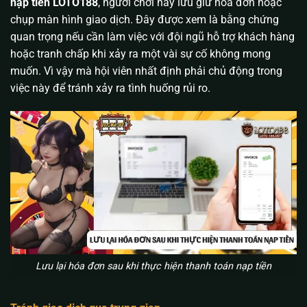
nạp tiền LOTO188
, người chơi hãy lưu giữ hóa đơn hoặc
chụp màn hình giao dịch. Đây được xem là bằng chứng
quan trọng nếu cần làm việc với đội ngũ hỗ trợ khách hàng
hoặc tranh chấp khi xảy ra một vài sự cố không mong
muốn. Vì vậy mà hội viên nhất định phải chủ động trong
việc này để tránh xảy ra tình huống rủi ro.
Lưu lại hóa đơn sau khi thực hiện thanh toán nạp tiền