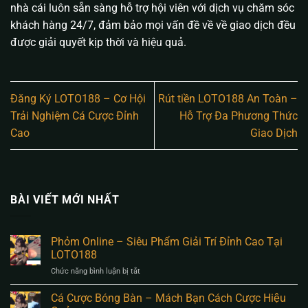
nhà cái luôn sẵn sàng hỗ trợ hội viên với dịch vụ chăm sóc
khách hàng 24/7, đảm bảo mọi vấn đề về về giao dịch đều
được giải quyết kịp thời và hiệu quả.
Đăng Ký LOTO188 – Cơ Hội
Rút tiền LOTO188 An Toàn –
Trải Nghiệm Cá Cược Đỉnh
Hỗ Trợ Đa Phương Thức
Cao
Giao Dịch
BÀI VIẾT MỚI NHẤT
Phỏm Online – Siêu Phẩm Giải Trí Đỉnh Cao Tại
LOTO188
Chức năng bình luận bị tắt
ở
Phỏm
Online
Cá Cược Bóng Bàn – Mách Bạn Cách Cược Hiệu
–