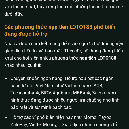
vốn tối ưu nhất, hãy cùng theo dõi những thông tin chia sẻ
dưới đây.
Các phương thức nạp tiền LOTO188 phổ biến
đang được hỗ trợ
Nhà cái luôn cam kết mang đến cho người chơi trải nghiệm
giao dịch tiện lợi và bảo mật. Theo đó, hệ thống đang triển
khai cho hội viên nhiều phương thức
nạp tiền LOTO188
khác nhau, cụ thể:
Chuyển khoản ngân hàng: Hỗ trợ hầu hết các ngân
hàng lớn tại Việt Nam như Vietcombank, ACB,
Techcombank, BIDV, Agribank, MBBank, Sacombank,…
hình thức đang được nhiều người ưa chuộng nhờ tính
bảo mật và sự minh bạch cao.
Hỗ trợ các ví phổ biến hiện nay như Momo, Payoo,
ZaloPay, Viettel Money,… Giao dịch nhanh chóng, chỉ