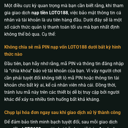
Một điều cực kỳ quan trọng mà bạn cần biết rằng, khi tham
gia giao dịch
nạp tiền LOTO188
, việc bảo mật thông tin cá
nhân và tài khoản là ưu tiên hàng đầu. Dưới đây sẽ là một
số cách thức quản lý thanh toán tối ưu mà bạn nhất định
không thể bỏ qua. Cụ thể:
Không chia sẻ mã PIN nạp vốn LOTO188 dưới bất kỳ hình
thức nào
Đầu tiên, bạn hãy nhớ rằng, mã PIN và thông tin đăng nhập
là “chìa khóa” bảo vệ tài khoản của bạn. Vì vậy người chơi
cần phải tuyệt đối không tiết lộ mã PIN hoặc thông tin tài
khoản cho bất kỳ ai, kể cả nhân viên nhà cái. Đồng thời,
tránh lưu mã này trên các thiết bị dễ bị truy cập bởi người
khác để xảy ra nhiều tình huống bất khả kháng.
Chụp lại hóa đơn ngay sau khi giao dịch xử lý thành công
Để đảm bảo tính minh bạch tuyệt đối, sau mỗi giao dịch