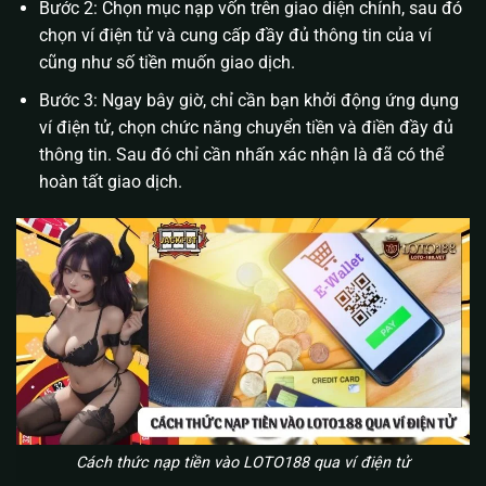
Bước 2: Chọn mục nạp vốn trên giao diện chính, sau đó
chọn ví điện tử và cung cấp đầy đủ thông tin của ví
cũng như số tiền muốn giao dịch.
Bước 3: Ngay bây giờ, chỉ cần bạn khởi động ứng dụng
ví điện tử, chọn chức năng chuyển tiền và điền đầy đủ
thông tin. Sau đó chỉ cần nhấn xác nhận là đã có thể
hoàn tất giao dịch.
Cách thức nạp tiền vào LOTO188 qua ví điện tử