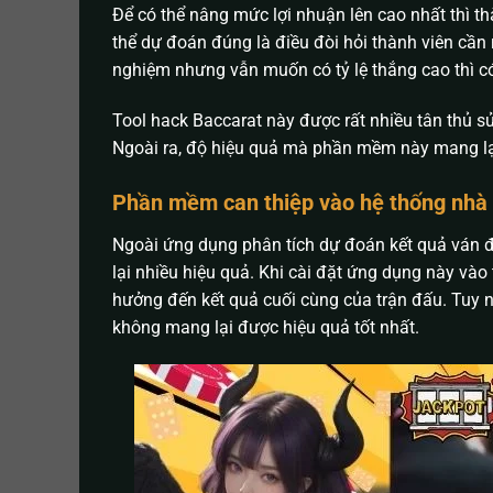
Để có thể nâng mức lợi nhuận lên cao nhất thì t
thể dự đoán đúng là điều đòi hỏi thành viên cần
nghiệm nhưng vẫn muốn có tỷ lệ thắng cao thì có
Tool hack Baccarat này được rất nhiều tân thủ s
Ngoài ra, độ hiệu quả mà phần mềm này mang lại
Phần mềm can thiệp vào hệ thống nhà 
Ngoài ứng dụng phân tích dự đoán kết quả ván đ
lại nhiều hiệu quả. Khi cài đặt ứng dụng này vào
hưởng đến kết quả cuối cùng của trận đấu. Tuy n
không mang lại được hiệu quả tốt nhất.