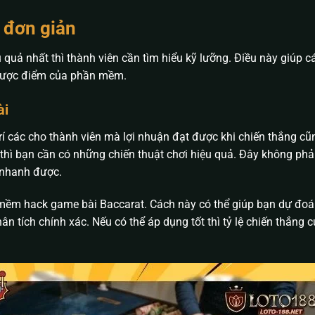
t đơn giản
quả nhất thì thành viên cần tìm hiểu kỹ lưỡng. Điều này giúp c
nhược điểm của phần mềm.
ài
rí các cho thành viên mà lợi nhuận đạt được khi chiến thắng cũ
thì bạn cần có những chiến thuật chơi hiệu quả. Đây không phải
t nhanh được.
 mềm hack game bài Baccarat. Cách này có thể giúp bạn dự đo
n tích chính xác. Nếu có thể áp dụng tốt thì tỷ lệ chiến thắng 