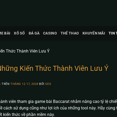
E BÀI
XỔ SỐ
ĐÁ GÀ
CASINO
THỂ THAO
KHUYẾN MÃI
TIN
iến Thức Thành Viên Lưu Ý
 Những Kiến Thức Thành Viên Lưu Ý
G TRÊN
THÁNG 12 17, 2024
BỞI
SEO
ành viên tham gia game bài Baccarat nhằm nâng cao tỷ lệ chi
 về cách sử dụng cũng như lợi ích của những tool này. Hãy cùng 
iết kiến thức về phần mềm này.