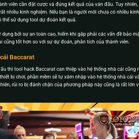
hành viên cần đặt cược và đúng kết quả của ván đấu. Tuy nhiên,
 rất nhiều kinh nghiệm. Nếu bạn là người mới chưa có nhiều kin
 thể sử dụng tool dự đoán kết quả.
ử dụng bởi sự an toàn cao, hiếm khi gặp phải các vấn đề bảo mậ
 cũng tốt hơn so với sự dự đoán, phân tích của thành viên.
cái Baccarat
ấu thì tool hack Baccarat can thiệp vào hệ thống nhà cái cũng
 thiết bị chơi, phần mềm sẽ tự xâm nhập vào hệ thống nhà cái v
hiên, rủi ro bị đánh chặn của phương pháp này cũng là rất lớn 