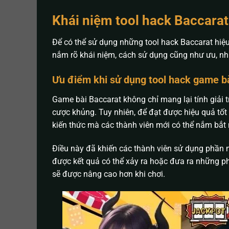
Khái niệm tool hack Baccara
Để có thể sử dụng những tool hack Baccarat hiệu 
nắm rõ khái niệm, cách sử dụng cũng như ưu, 
Ưu điểm khi sử dụng tool hack game b
Game bài Baccarat không chỉ mang lại tính giải t
cược khủng. Tuy nhiên, để đạt được hiệu quả tốt 
kiến thức mà các thành viên mới có thể nắm bắ
Điều này đã khiến các thành viên sử dụng phần
được kết quả có thể xảy ra hoặc đưa ra những phâ
sẽ được nâng cao hơn khi chơi.